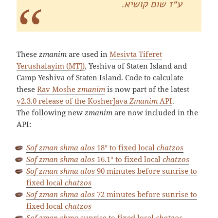
ע״ז שום קושיא.
These
zmanim
are used in
Mesivta Tiferet
Yerushalayim (MTJ)
, Yeshiva of Staten Island and
Camp Yeshiva of Staten Island. Code to calculate
these
Rav Moshe
zmanim
is now part of the latest
v2.3.0 release of the KosherJava
Zmanim
API
.
The following new
zmanim
are now included in the
API:
Sof zman shma alos
18° to fixed local
chatzos
Sof zman shma alos
16.1° to fixed local
chatzos
Sof zman shma alos
90 minutes before sunrise to
fixed local
chatzos
Sof zman shma alos
72 minutes before sunrise to
fixed local
chatzos
Sof zman shma
sunrise to fixed local
chatzos