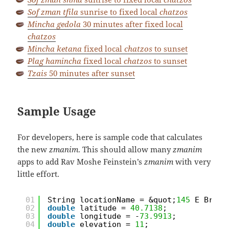
Sof zman tfila
sunrise to fixed local
chatzos
Mincha gedola
30 minutes after fixed local
chatzos
Mincha ketana
fixed local
chatzos
to sunset
Plag hamincha
fixed local
chatzos
to sunset
Tzais
50 minutes after sunset
Sample Usage
For developers, here is sample code that calculates
the new
zmanim
. This should allow many
zmanim
apps to add Rav Moshe Feinstein’s
zmanim
with very
little effort.
01
String locationName = &quot;
145
E Broad
02
double
latitude = 
40.7138
;
03
double
longitude = -
73.9913
;
04
double
elevation = 
11
;