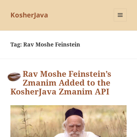
KosherJava
MENU
AND
WIDGETS
Tag:
Rav Moshe Feinstein
Rav Moshe Feinstein’s
Zmanim Added to the
KosherJava Zmanim API