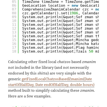
05
TimeZone timeZone = TimeZone.getTimeZon
06
GeoLocation location = 
new
GeoLocation(
07
ComprehensiveZmanimCalendar czc = 
new
C
08
czc.getCalendar().set(
1986
, Calendar.MA
09
System.out.println(&quot;Sof zman shma 
10
System.out.println(&quot;Sof zman shma 
11
System.out.println(&quot;Sof zman shma 
12
System.out.println(&quot;Sof zman shma 
13
System.out.println(&quot;Sof zman shma 
14
System.out.println(&quot;Sof zman tfila
15
System.out.println(&quot;Mincha gedola 
16
System.out.println(&quot;Mincha katana 
17
System.out.println(&quot;Plag hamincha 
18
System.out.println(&quot;Tzais 
50
minut
Calculating other fixed local
chatzos
based
zmanim
not included in the library (and not necessarily
endorsed by this
shitta
) are very simple with the
generic
getFixedLocalChatzosBasedZmanim(Date
startOfHalfDay, Date endOfHalfDay, double hours)
method built to simplify calculating these
zmanim
.
Here are a few examples.